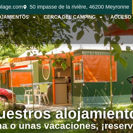
plage.com
50 impasse de la rivière, 46200 Meyronne
OJAMIENTOS
CERCA DEL CAMPING
ACCESO 
uestros alojamient
a o unas vacaciones, ¡reserva