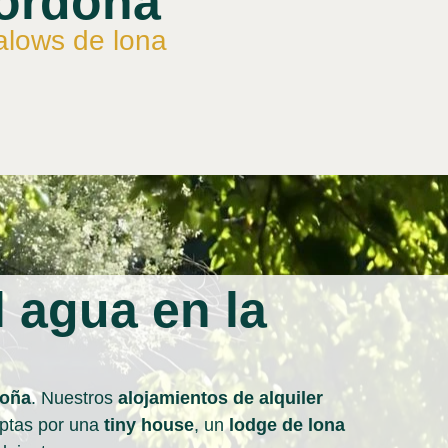
Dordoña
alows de lona
l agua en la
doña
. Nuestros
alojamientos de alquiler
optas por una
tiny house
, un
lodge de lona