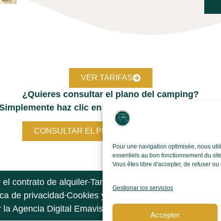
VER TARIFAS
¿Quieres consultar el plano del camping?
¡Simplemente haz clic en el botón de abajo para verlo
CONSULTAR EL PLANO DEL CAMPING
Pour une navigation optimisée, nous util
essentiels au bon fonctionnement du site
Vous êtes libre d'accepter, de refuser o
el contrato de alquiler
Tarifas 2026
Plano del camping
V
Gestionar los servicios
ica de privacidad
Cookies y rastreadores
Condiciones ge
la Agencia Digital Emavista – Especializada en Creación
Accepter