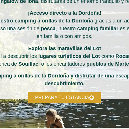
ngalow de lona
,
disfrutarás de un entorno tranquilo y re
¡Acceso directo a la Dordoña!
estro camping a orillas de la Dordoña
gracias a un
a
luso una sesión de
pesca
, nuestro
camping
familiar
es e
en familia o con amigos.
Explora las maravillas del Lot
al a descubrir los
lugares turísticos del Lot
como
Roca
tórica de
Souillac
, o los encantadores
pueblos de Marte
ing a orillas de la Dordoña y disfrutar de una esca
descubrimiento.
PREPARA TU ESTANCIA