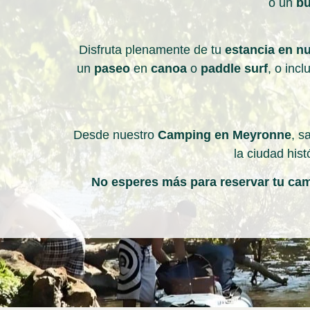
o un
bu
Disfruta plenamente de tu
estancia en nu
un
paseo
en
canoa
o
paddle surf
, o inc
Desde nuestro
Camping en Meyronne
, s
la ciudad his
No esperes más para reservar tu camp