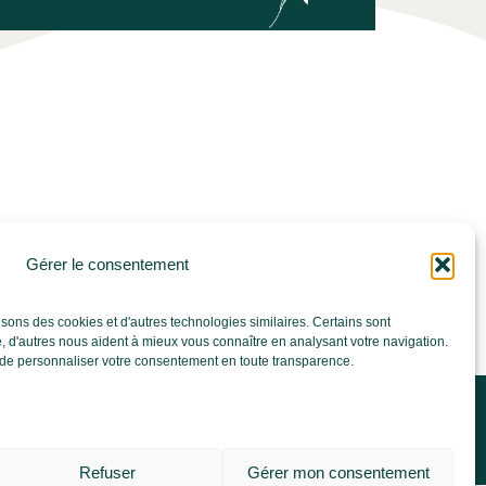
!
Gérer le consentement
isons des cookies et d'autres technologies similaires. Certains sont
, d'autres nous aident à mieux vous connaître en analysant votre navigation.
u de personnaliser votre consentement en toute transparence.
isita virtual
Menu del Camping
nerales de venta
 y Estrategia Digital
Refuser
Gérer mon consentement