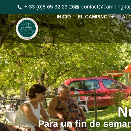
+ 33 (0)5 65 32 23 26
contact@camping-la
INICIO
EL CAMPING
AL
N
Para un fin de seman