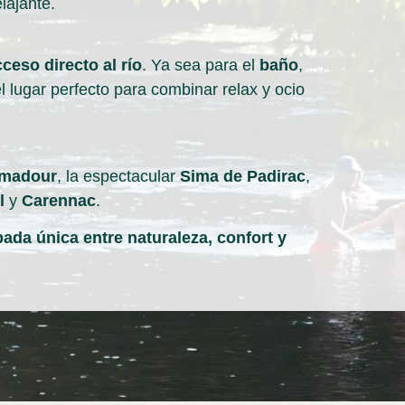
lajante.
cceso directo al río
.
Ya sea para el
baño
,
l lugar perfecto para combinar relax y ocio
madour
,
la espectacular
Sima de Padirac
,
l
y
Carennac
.
pada única entre naturaleza,
confort y