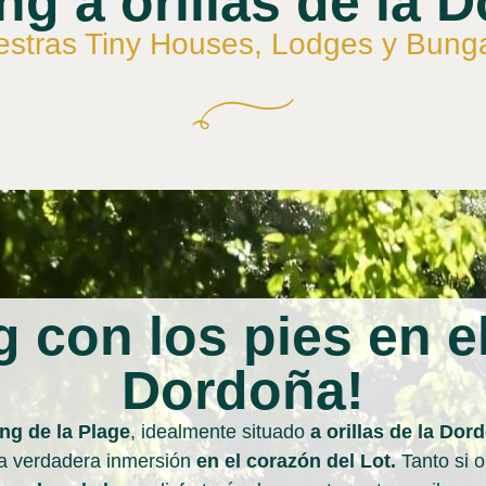
g a orillas de la 
stras Tiny Houses, Lodges y Bung
 con los pies en e
Dordoña!
g de la Plage
,
idealmente situado
a orillas de la Dor
a verdadera inmersión
en el corazón del Lot.
Tanto si 