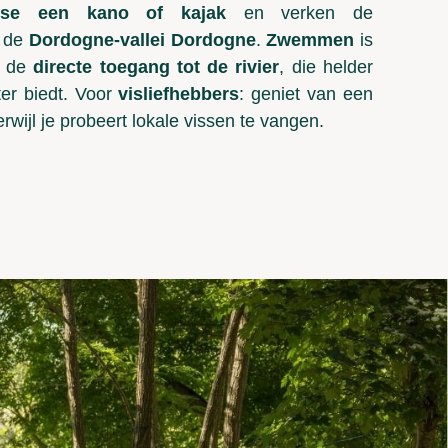
atse een kano of kajak
en verken de
n de
Dordogne-vallei
Dordogne
.
Zwemmen
is
j de
directe toegang tot de rivier
, die helder
ter biedt. Voor
visliefhebbers
: geniet van een
rwijl je probeert lokale vissen te vangen.