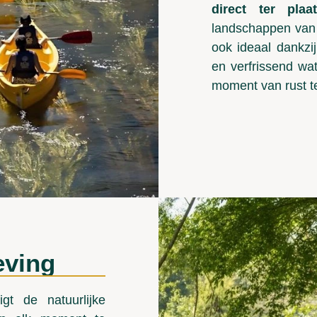
direct ter pla
landschappen va
ook ideaal dankzi
en verfrissend wa
moment van rust te
eving
gt de natuurlijke