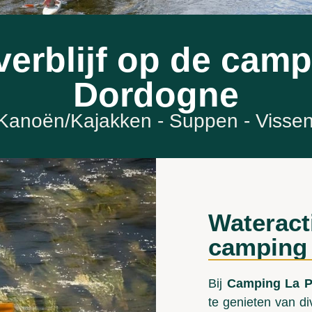
erblijf op de cam
Dordogne
anoën/Kajakken - Suppen - Vissen 
Wateracti
camping
Bij
Camping La P
te genieten van di