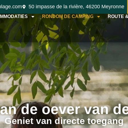
plage.com
50 impasse de la rivière, 46200 Meyronne
MMODATIES
RONDOM DE CAMPING
ROUTE 
an de oever van d
Geniet van directe toegang