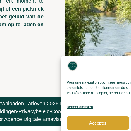
an elk moment te
jt of een picknick
het geluid van de
 om op te laden en
Pour une navigation optimisée, nous util
essentiels au bon fonctionnement du site
Vous êtes libre d'accepter, de refuser o
ownloaden
Tarieven 2026
Plattegrond van de camping
V
Beheer diensten
ldingen
Privacybeleid
Cookies & trackers
Algemene ver
Agence Digitale Emavista – Gespecialiseerd in digitale 
Accepter