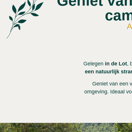
Geniet van
cam
A
Gelegen
in de Lot
, 
een natuurlijk str
Geniet van een 
omgeving. Ideaal v