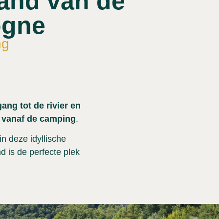
rand van de
ogne
ng
gang tot de rivier en
is vanaf de camping
.
in deze idyllische
d is de perfecte plek