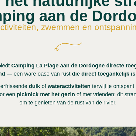
 het natuurlijke st
ping aan de Dord
ctiviteiten, zwemmen en ontspanni
biedt
Camping La Plage aan de Dordogne
directe toe
and
— een ware oase van rust
die direct toegankelijk 
verfrissende
duik
of
wateractiviteiten
terwijl je ontspant 
oor een
picknick met het gezin
of met vrienden; dit stran
om te genieten van de rust van de rivier.