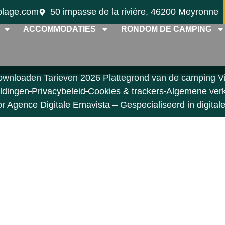
plage.com
50 impasse de la rivière, 46200 Meyronne
ACCOMMODATIES
RONDOM DE CAMPING
ownloaden
Tarieven 2026
Plattegrond van de camping
V
ldingen
Privacybeleid
Cookies & trackers
Algemene ver
Agence Digitale Emavista – Gespecialiseerd in digitale 