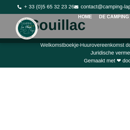
+ 33 (0)5 65 32 23 26
contact@camping-la
HOME
DE CAMPING
Souillac
Welkomstboekje
Huurovereenkomst d
Juridische verme
Gemaakt met ❤ door 