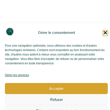
TÉLÉCHARGER LES TARIFS 2026
Gérer le consentement
Pour une navigation optimisée, nous utilisons des cookies et d'autres
technologies similaires. Certains sont essentiels au bon fonctionnement du
site, d'autres nous aident à mieux vous connaître en analysant votre
Livret d'accueil
Télécharger le contrat de location
navigation. Vous êtes libre d'accepter, de refuser ou de personnaliser votre
consentement en toute transparence.
Tarifs 2026
Plan du camping
Visite virtuelle
Menu du Camping
Gérer les services
Mentions légales
Politique de confidentialité
Cookies & traceurs
Conditions générales de vente
Accepter
Réalisé avec ❤ par l’Agence Digitale Emavista –
Spécialisée en Création et Stratégie Digitale
Refuser