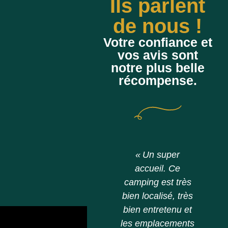
Ils parlent
de nous !
Votre confiance et
vos avis sont
notre plus belle
récompense.
« Nous avions un
« Un super
emplacement au
accueil. Ce
p
bord de la
camping est très
Dordogne, très
bien localisé, très
agréable, au
bien entretenu et
b
calme, ombragé.
les emplacements