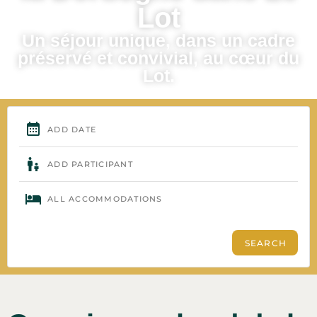
Lot
Un séjour unique, dans un cadre
préservé et convivial, au cœur du
Lot.