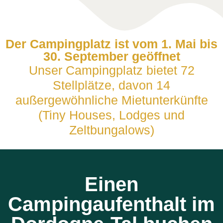
Der Campingplatz ist vom 1. Mai bis
30. September geöffnet
Unser Campingplatz bietet 72
Stellplätze, davon 14
außergewöhnliche Mietunterkünfte
(Tiny Houses, Lodges und
Zeltbungalows)
Einen
Campingaufenthalt im