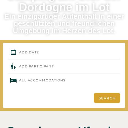
Dordogne im Lot
Ein einzigartiger Aufenthalt in einer
geschützten und freundlichen
Umgebung im Herzen des Lot.