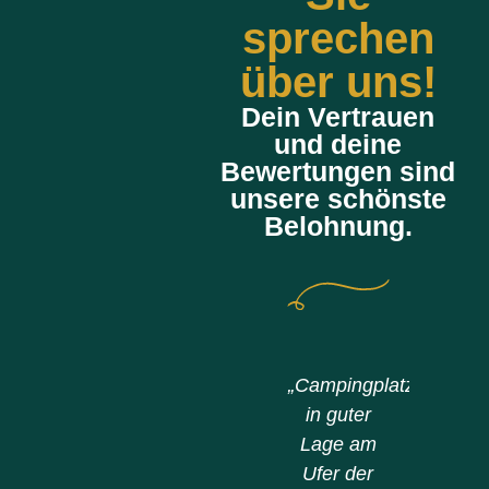
sprechen
über uns!
Dein Vertrauen
und deine
Bewertungen sind
unsere schönste
Belohnung.
ir hatten
„Ein super
„Campingplatz
„Ein
einen
Empfang.
in guter
ne
tellplatz
Dieser
Lage am
Fami
am Ufer
Campingplatz
Ufer der
sc