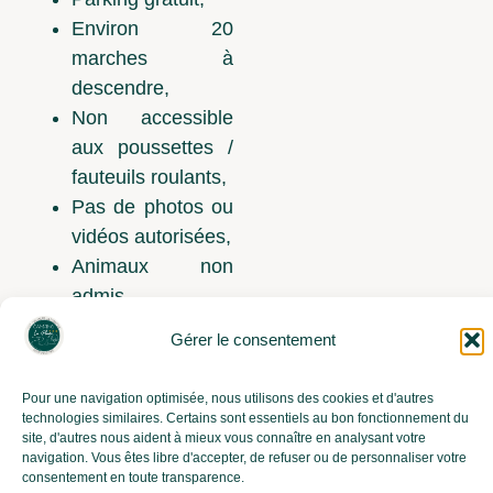
Environ 20
marches à
descendre,
Non accessible
aux poussettes /
fauteuils roulants,
Pas de photos ou
vidéos autorisées,
Animaux non
admis.
Gérer le consentement
Livret d'accueil
Télécharger le contrat de location
Tarifs 2026
Plan du camping
Visite virtuelle
Pour une navigation optimisée, nous utilisons des cookies et d'autres
technologies similaires. Certains sont essentiels au bon fonctionnement du
Menu du Camping
site, d'autres nous aident à mieux vous connaître en analysant votre
Mentions légales
Politique de confidentialité
navigation. Vous êtes libre d'accepter, de refuser ou de personnaliser votre
consentement en toute transparence.
Cookies & traceurs
Conditions générales de vente